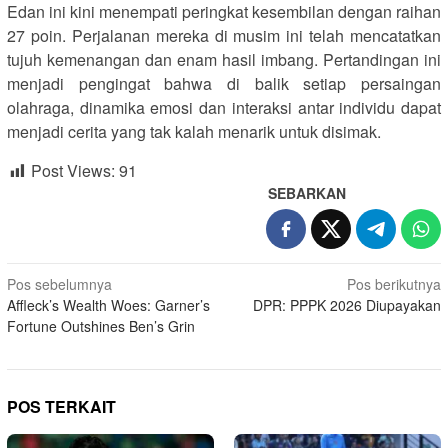
Edan ini kini menempati peringkat kesembilan dengan raihan
27 poin. Perjalanan mereka di musim ini telah mencatatkan
tujuh kemenangan dan enam hasil imbang. Pertandingan ini
menjadi pengingat bahwa di balik setiap persaingan
olahraga, dinamika emosi dan interaksi antar individu dapat
menjadi cerita yang tak kalah menarik untuk disimak.
Post Views:
91
SEBARKAN
Navigasi
Pos sebelumnya
Pos berikutnya
Affleck’s Wealth Woes: Garner’s
DPR: PPPK 2026 Diupayakan
pos
Fortune Outshines Ben’s Grin
POS TERKAIT