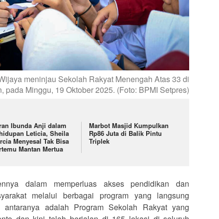
a Wijaya meninjau Sekolah Rakyat Menengah Atas 33 di
, pada Minggu, 19 Oktober 2025. (Foto: BPMI Setpres)
ran Ibunda Anji dalam
Marbot Masjid Kumpulkan
hidupan Leticia, Sheila
Rp86 Juta di Balik Pintu
rcia Menyesal Tak Bisa
Triplek
rtemu Mantan Mertua
ennya dalam memperluas akses pendidikan dan
yarakat melalui berbagai program yang langsung
i antaranya adalah Program Sekolah Rakyat yang
nto dan kini telah berjalan di 165 lokasi di seluruh