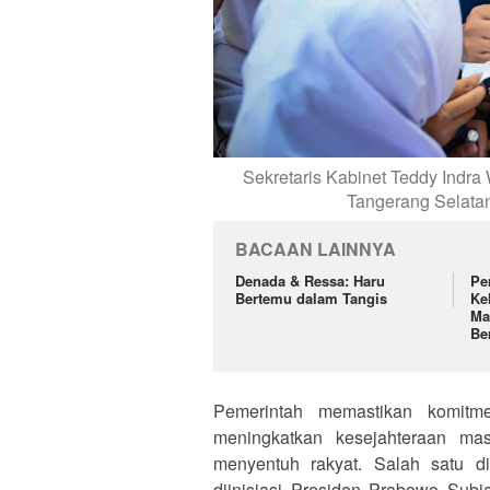
Sekretaris Kabinet Teddy Indr
Tangerang Selatan
BACAAN LAINNYA
Denada & Ressa: Haru
Pe
Bertemu dalam Tangis
Ke
Ma
Be
Pemerintah memastikan komitm
meningkatkan kesejahteraan mas
menyentuh rakyat. Salah satu d
diinisiasi Presiden Prabowo Subia