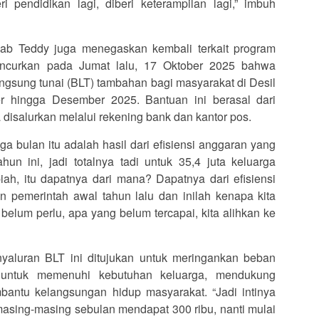
eri pendidikan lagi, diberi keterampilan lagi,” imbuh
ab Teddy juga menegaskan kembali terkait program
luncurkan pada Jumat lalu, 17 Oktober 2025 bahwa
gsung tunai (BLT) tambahan bagi masyarakat di Desil
r hingga Desember 2025. Bantuan ini berasal dari
 disalurkan melalui rekening bank dan kantor pos.
tiga bulan itu adalah hasil dari efisiensi anggaran yang
un ini, jadi totalnya tadi untuk 35,4 juta keluarga
piah, itu dapatnya dari mana? Dapatnya dari efisiensi
 pemerintah awal tahun lalu dan inilah kenapa kita
 belum perlu, apa yang belum tercapai, kita alihkan ke
aluran BLT ini ditujukan untuk meringankan beban
untuk memenuhi kebutuhan keluarga, mendukung
bantu kelangsungan hidup masyarakat. “Jadi intinya
masing-masing sebulan mendapat 300 ribu, nanti mulai