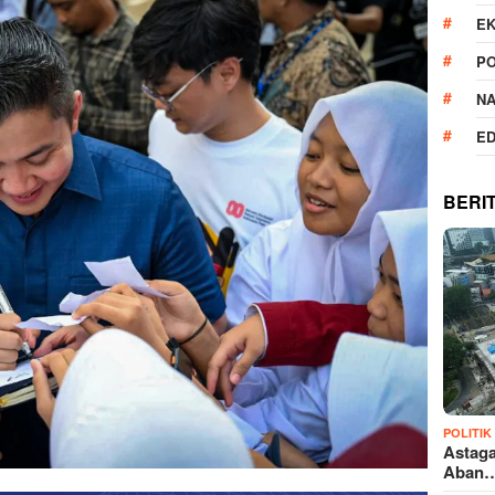
E
PO
N
ED
BERI
POLITIK
Astaga
Aban