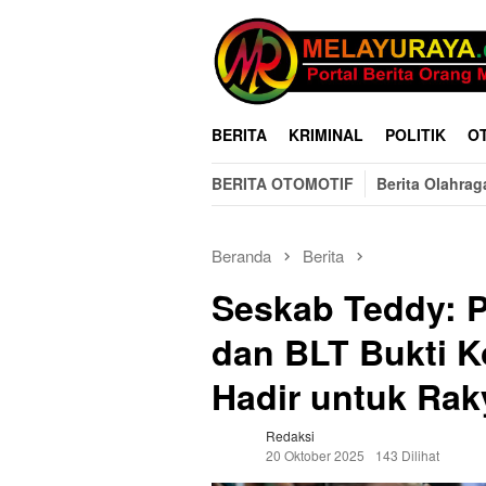
Loncat
ke
konten
BERITA
KRIMINAL
POLITIK
O
BERITA OTOMOTIF
Berita Olahrag
Beranda
Berita
Seskab Teddy: 
dan BLT Bukti 
Hadir untuk Rak
Redaksi
20 Oktober 2025
143 Dilihat