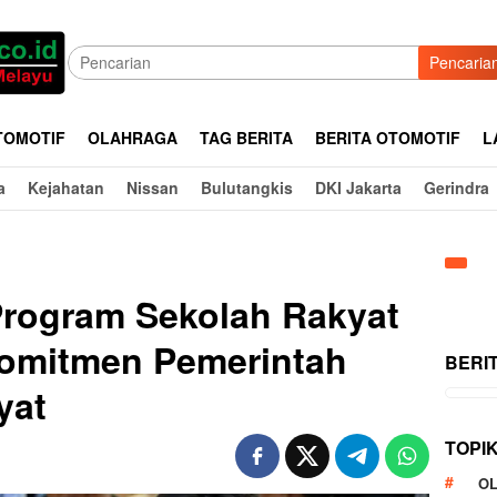
Pencaria
TOMOTIF
OLAHRAGA
TAG BERITA
BERITA OTOMOTIF
L
a
Kejahatan
Nissan
Bulutangkis
DKI Jakarta
Gerindra
Program Sekolah Rakyat
Komitmen Pemerintah
BERI
yat
TOPI
O