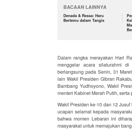
BACAAN LAINNYA
Denada & Ressa: Haru
Pe
Bertemu dalam Tangis
Ke
Ma
Be
Dalam rangka merayakan Hari Raya
menggelar acara silaturahmi di
berlangsung pada Senin, 31 Maret 
lain Wakil Presiden Gibran Rakabu
Bambang Yudhoyono, Wakil Presid
menteri Kabinet Merah Putih, serta 
Wakil Presiden ke-10 dan 12 Jusuf 
ucapan selamat kepada masyarakat
bahwa momen Lebaran ini dihara
masyarakat untuk memajukan bang