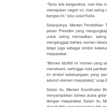
“Tentu kita bergembira, mari kita 
memajukan negeri ini, mari saling
bangsa ini,” tutur Jusuf Kalla.
Selanjutnya, Menteri Pendidikan T
pesan Presiden yang mengungkapk
untuk saling memaafkan, sali
menganggap bahwa momen lebaran 
tetapi juga sebagai simbol kekel
masyarakat.
“Momen Idulfitri ini momen yang s
memahami, sehingga roda pembangu
ini simbol kekeluargaan yang sa
seluruh elemen masyarakat,” ucap B
Selain itu, Menteri Koordinator
menyampaikan bahwa acara gelar 
dengan masyarakat. Selain itu,
dari Idulfitri yang merupakan titik a