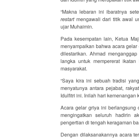
“Makna lebaran ini ibaratnya set
restart
mengawali dari titik awal un
ujar Muhaimin.
Pada kesempatan lain, Ketua Ma
menyampaikan bahwa acara gelar gr
dilestarikan. Ahmad menganggap
langka untuk mempererat ikatan
masyarakat.
“Saya kira ini sebuah tradisi yan
menyatunya antara pejabat, rakya
Idulfitri ini. Inilah hari kemenang
Acara gelar griya ini berlangsun
mengingatkan seluruh hadirin ak
pengertian di tengah keragaman ba
Dengan dilaksanakannya acara te