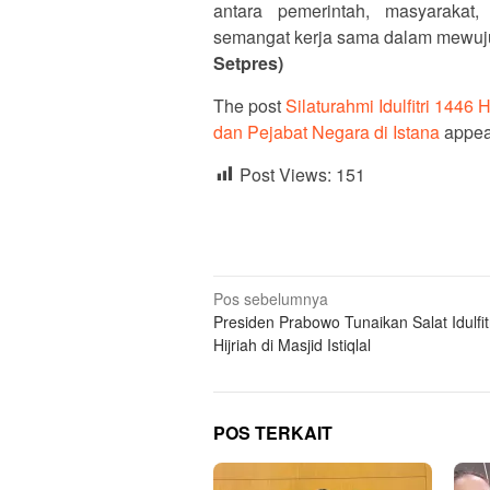
antara pemerintah, masyarakat,
semangat kerja sama dalam mewuju
Setpres)
The post
Silaturahmi Idulfitri 144
dan Pejabat Negara di Istana
appear
Post Views:
151
Navigasi
Pos sebelumnya
Presiden Prabowo Tunaikan Salat Idulfit
pos
Hijriah di Masjid Istiqlal
POS TERKAIT