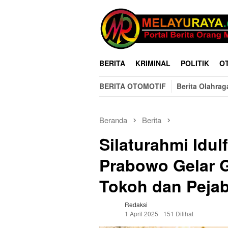
Loncat
ke
konten
BERITA
KRIMINAL
POLITIK
O
BERITA OTOMOTIF
Berita Olahrag
Beranda
Berita
Silaturahmi Idulf
Prabowo Gelar G
Tokoh dan Pejab
Redaksi
1 April 2025
151 Dilihat