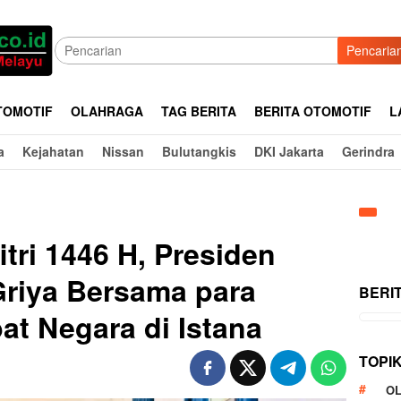
Pencaria
TOMOTIF
OLAHRAGA
TAG BERITA
BERITA OTOMOTIF
L
a
Kejahatan
Nissan
Bulutangkis
DKI Jakarta
Gerindra
itri 1446 H, Presiden
riya Bersama para
BERI
at Negara di Istana
TOPI
O