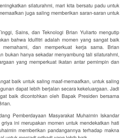
meningkatkan silaturahmi, mari kita bersatu padu untuk
 memaafkan juga saling memberikan saran-saran untuk
inggi, Sains, dan Teknologi Brian Yuliarto mengutip
an bahwa Idulfitri adalah momen yang sangat baik
ng memahami, dan memperkuat kerja sama. Brian
bukan hanya sekadar menyambung tali silaturahmi,
uargaan yang memperkuat ikatan antar pemimpin dan
angat baik untuk saling maaf-memaafkan, untuk saling
nan dapat lebih berjalan secara kekeluargaan. Jadi
ngat baik dicontohkan oleh Bapak Presiden bersama
rian.
 Bidang Pemberdayaan Masyarakat Muhaimin Iskandar
griya ini merupakan momen untuk mendekatkan hati
 Muhaimin memberikan pandangannya terhadap makna
wal untuk menjadi pribadi yang lebih baik.