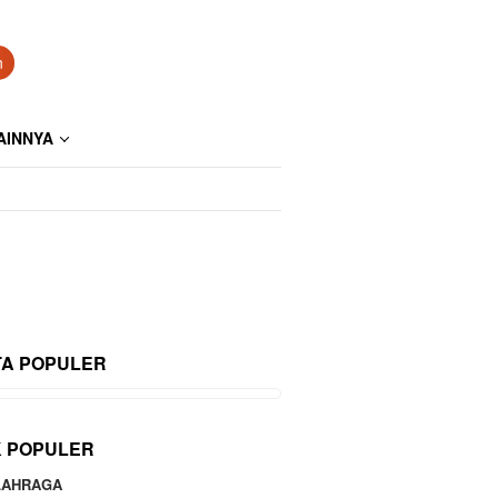
n
AINNYA
TA POPULER
K POPULER
LAHRAGA