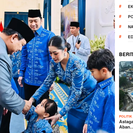
E
PO
N
ED
BERI
POLITIK
Astaga
Aban