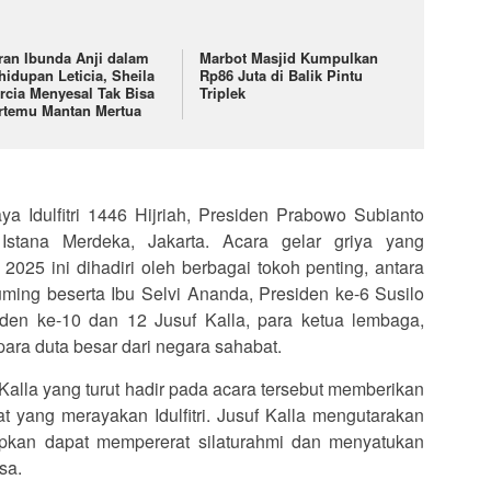
ran Ibunda Anji dalam
Marbot Masjid Kumpulkan
hidupan Leticia, Sheila
Rp86 Juta di Balik Pintu
rcia Menyesal Tak Bisa
Triplek
rtemu Mantan Mertua
 Idulfitri 1446 Hijriah, Presiden Prabowo Subianto
 Istana Merdeka, Jakarta. Acara gelar griya yang
2025 ini dihadiri oleh berbagai tokoh penting, antara
ming beserta Ibu Selvi Ananda, Presiden ke-6 Susilo
en ke-10 dan 12 Jusuf Kalla, para ketua lembaga,
para duta besar dari negara sahabat.
Kalla yang turut hadir pada acara tersebut memberikan
 yang merayakan Idulfitri. Jusuf Kalla mengutarakan
pkan dapat mempererat silaturahmi dan menyatukan
sa.