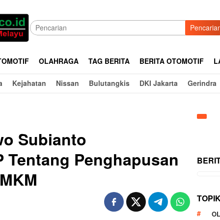
Pencaria
TOMOTIF
OLAHRAGA
TAG BERITA
BERITA OTOMOTIF
L
a
Kejahatan
Nissan
Bulutangkis
DKI Jakarta
Gerindra
wo Subianto
P Tentang Penghapusan
BERI
 UMKM
TOPI
O