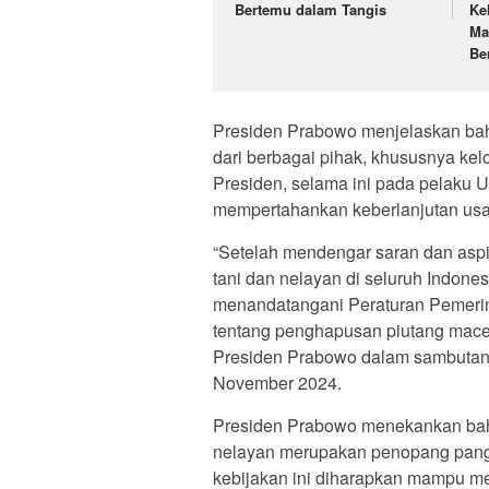
Bertemu dalam Tangis
Ke
Ma
Be
Presiden Prabowo menjelaskan bahw
dari berbagai pihak, khususnya kel
Presiden, selama ini pada pelaku
mempertahankan keberlanjutan us
“Setelah mendengar saran dan aspi
tani dan nelayan di seluruh Indones
menandatangani Peraturan Pemerin
tentang penghapusan piutang macet
Presiden Prabowo dalam sambutanny
November 2024.
Presiden Prabowo menekankan bah
nelayan merupakan penopang panga
kebijakan ini diharapkan mampu me