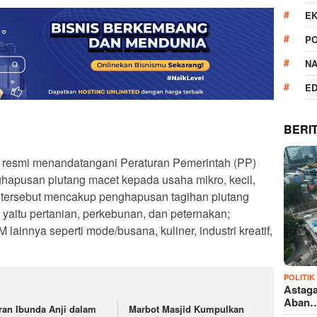
E
PO
N
ED
BERI
 resmi menandatangani Peraturan Pemerintah (PP)
hapusan piutang macet kepada usaha mikro, kecil,
tersebut mencakup penghapusan tagihan piutang
yaitu pertanian, perkebunan, dan peternakan;
lainnya seperti mode/busana, kuliner, industri kreatif,
POLITIK
Astaga
Aban
ran Ibunda Anji dalam
Marbot Masjid Kumpulkan