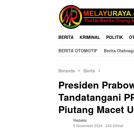
Loncat
ke
konten
BERITA
KRIMINAL
POLITIK
O
BERITA OTOMOTIF
Berita Olahrag
Beranda
Berita
Presiden Prabo
Tandatangani P
Piutang Macet
Redaksi
5 November 2024
242 Dilihat