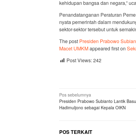
kehidupan bangsa dan negara,” uca
Penandatanganan Peraturan Pemer
nyata pemerintah dalam mendukun
sektor-sektor tersebut untuk semaki
The post
Presiden Prabowo Subian
Macet UMKM
appeared first on
Sekr
Post Views:
242
Navigasi
Pos sebelumnya
Presiden Prabowo Subianto Lantik Basu
pos
Hadimuljono sebagai Kepala OIKN
POS TERKAIT