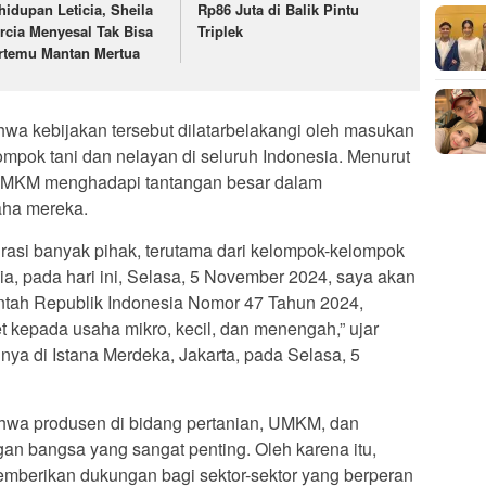
hidupan Leticia, Sheila
Rp86 Juta di Balik Pintu
rcia Menyesal Tak Bisa
Triplek
rtemu Mantan Mertua
a kebijakan tersebut dilatarbelakangi oleh masukan
ompok tani dan nelayan di seluruh Indonesia. Menurut
 UMKM menghadapi tantangan besar dalam
aha mereka.
rasi banyak pihak, terutama dari kelompok-kelompok
ia, pada hari ini, Selasa, 5 November 2024, saya akan
tah Republik Indonesia Nomor 47 Tahun 2024,
 kepada usaha mikro, kecil, dan menengah,” ujar
a di Istana Merdeka, Jakarta, pada Selasa, 5
wa produsen di bidang pertanian, UMKM, dan
n bangsa yang sangat penting. Oleh karena itu,
mberikan dukungan bagi sektor-sektor yang berperan