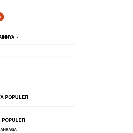
n
AINNYA
TA POPULER
K POPULER
LAHRAGA