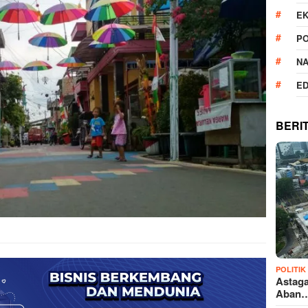
E
PO
N
ED
BERI
POLITIK
Astaga
Aban