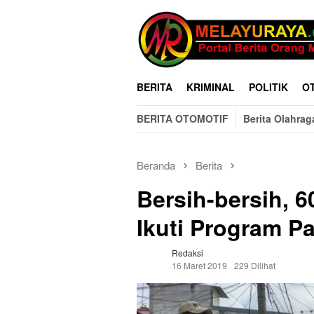
Loncat
ke
konten
BERITA
KRIMINAL
POLITIK
O
BERITA OTOMOTIF
Berita Olahrag
Beranda
Berita
Bersih-bersih, 
Ikuti Program P
Redaksi
16 Maret 2019
229 Dilihat