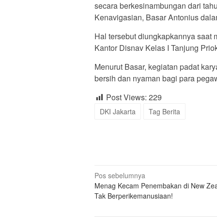
secara berkesinambungan dari tahun
Kenavigasian, Basar Antonius dalam
Hal tersebut diungkapkannya saat 
Kantor Disnav Kelas I Tanjung Priok
Menurut Basar, kegiatan padat kary
bersih dan nyaman bagi para pegaw
Post Views:
229
DKI Jakarta
Tag Berita
Navigasi
Pos sebelumnya
Menag Kecam Penembakan di New Zea
pos
Tak Berperikemanusiaan!