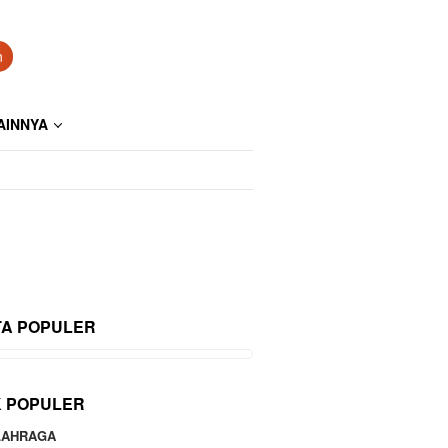
n
AINNYA
TA POPULER
K POPULER
LAHRAGA