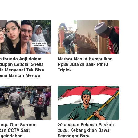
n Ibunda Anji dalam
Marbot Masjid Kumpulkan
dupan Leticia, Sheila
Rp86 Juta di Balik Pintu
ia Menyesal Tak Bisa
Triplek
emu Mantan Mertua
arga Ono Surono
20 ucapan Selamat Paskah
kan CCTV Saat
2026: Kebangkitan Bawa
ggeledahan
Semangat Baru