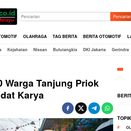
Pencaria
TOMOTIF
OLAHRAGA
TAG BERITA
BERITA OTOMOTIF
L
a
Kejahatan
Nissan
Bulutangkis
DKI Jakarta
Gerindra
60 Warga Tanjung Priok
adat Karya
BERI
TOPI
O