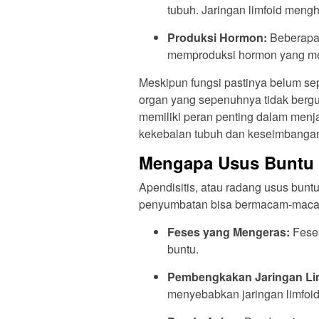
tubuh. Jaringan limfoid meng
Produksi Hormon:
Beberapa 
memproduksi hormon yang me
Meskipun fungsi pastinya belum se
organ yang sepenuhnya tidak ber
memiliki peran penting dalam menj
kekebalan tubuh dan keseimbangan 
Mengapa Usus Buntu B
Apendisitis, atau radang usus buntu
penyumbatan bisa bermacam-maca
Feses yang Mengeras:
Feses
buntu.
Pembengkakan Jaringan Li
menyebabkan jaringan limfo