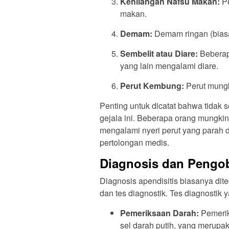
Kehilangan Nafsu Makan:
Pe
makan.
Demam:
Demam ringan (biasan
Sembelit atau Diare:
Beberap
yang lain mengalami diare.
Perut Kembung:
Perut mungk
Penting untuk dicatat bahwa tidak
gejala ini. Beberapa orang mungki
mengalami nyeri perut yang parah d
pertolongan medis.
Diagnosis dan Pengob
Diagnosis apendisitis biasanya dit
dan tes diagnostik. Tes diagnostik 
Pemeriksaan Darah:
Pemerik
sel darah putih, yang merupak