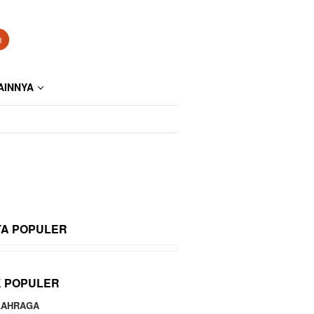
n
AINNYA
TA POPULER
K POPULER
LAHRAGA