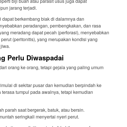
erti biji buah atau parasit usus juga dapat
un jarang terjadi.
ri dapat berkembang biak di dalamnya dan
 menyebabkan peradangan, pembengkakan, dan rasa
ntu yang meradang dapat pecah (perforasi), menyebabkan
perut (peritonitis), yang merupakan kondisi yang
jiwa.
ng Perlu Diwaspadai
 dari orang ke orang, tetapi gejala yang paling umum
imulai di sekitar pusar dan kemudian berpindah ke
a terasa tumpul pada awalnya, tetapi kemudian
h parah saat bergerak, batuk, atau bersin.
untah seringkali menyertai nyeri perut.