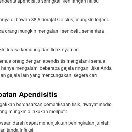
nderita apendisitis seringkali kehilangan nafsu
ya di bawah 38,5 derajat Celcius) mungkin terjadi.
a orang mungkin mengalami sembelit, sementara
in terasa kembung dan tidak nyaman.
 semua orang dengan apendisitis mengalami semua
n hanya mengalami beberapa gejala ringan. Jika Anda
an gejala lain yang mencurigakan, segera cari
atan Apendisitis
egakkan berdasarkan pemeriksaan fisik, riwayat medis,
yang mungkin dilakukan meliputi:
saan darah dapat menunjukkan peningkatan jumlah
an tanda infeksi.