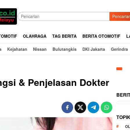
Pencaria
TOMOTIF
OLAHRAGA
TAG BERITA
BERITA OTOMOTIF
L
a
Kejahatan
Nissan
Bulutangkis
DKI Jakarta
Gerindra
gsi & Penjelasan Dokter
BERI
TOPI
O