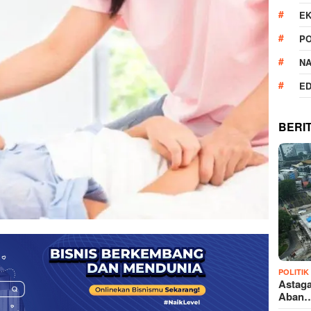
E
PO
N
ED
BERI
POLITIK
Astaga
Aban