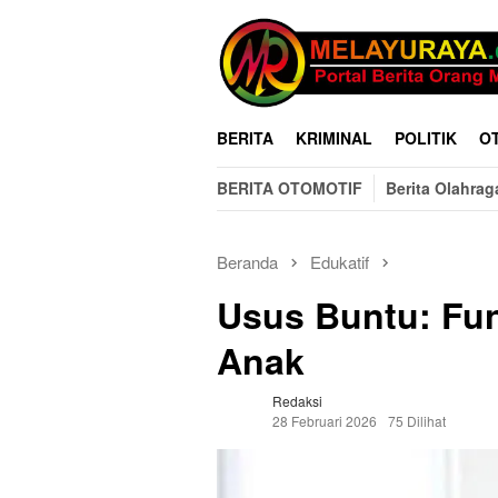
Loncat
ke
konten
BERITA
KRIMINAL
POLITIK
O
BERITA OTOMOTIF
Berita Olahrag
Beranda
Edukatif
Usus Buntu: Fun
Anak
Redaksi
28 Februari 2026
75 Dilihat