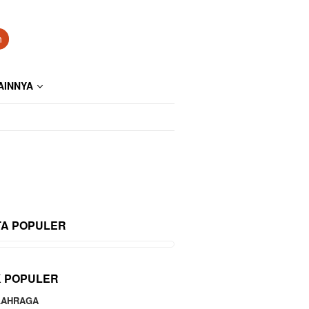
n
AINNYA
TA POPULER
K POPULER
LAHRAGA