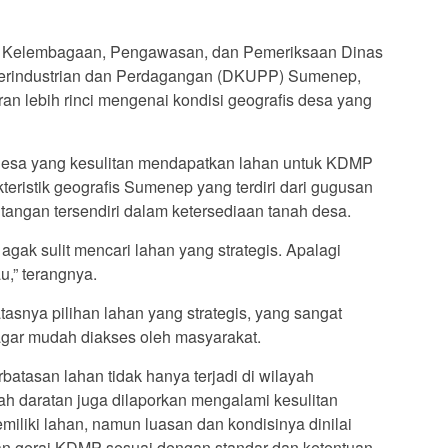
n, Kelembagaan, Pengawasan, dan Pemeriksaan Dinas
erindustrian dan Perdagangan (DKUPP) Sumenep,
an lebih rinci mengenai kondisi geografis desa yang
s desa yang kesulitan mendapatkan lahan untuk KDMP
kteristik geografis Sumenep yang terdiri dari gugusan
tangan tersendiri dalam ketersediaan tanah desa.
 agak sulit mencari lahan yang strategis. Apalagi
,” terangnya.
tasnya pilihan lahan yang strategis, yang sangat
i agar mudah diakses oleh masyarakat.
batasan lahan tidak hanya terjadi di wilayah
ah daratan juga dilaporkan mengalami kesulitan
liki lahan, namun luasan dan kondisinya dinilai
 gerai KDMP sesuai dengan standar dan ketentuan