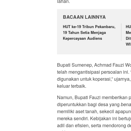
lahan.
BACAAN LAINNYA
HUT ke-19 Tribun Pekanbaru,
HU
19 Tahun Setia Menjaga
Me
Kepercayaan Audiens
Di
WI
Bupati Sumenep, Achmad Fauzi Wo
telah mengantisipasi persoalan ini. 
digunakan untuk koperasi,” ujarny
keluar terbaik.
Namun, Bupati Fauzi memberikan p
diperuntukkan bagi desa yang
bena
memiliki aset tanah, sekecil apapu
mereka sendiri. Kebijakan ini ber
adil dan efisien, serta mendorong 