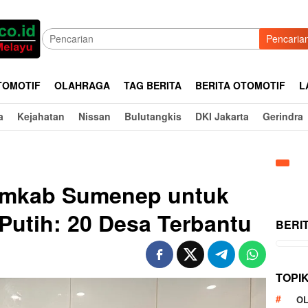
Pencaria
TOMOTIF
OLAHRAGA
TAG BERITA
BERITA OTOMOTIF
L
a
Kejahatan
Nissan
Bulutangkis
DKI Jakarta
Gerindra
emkab Sumenep untuk
Putih: 20 Desa Terbantu
BERI
TOPI
O