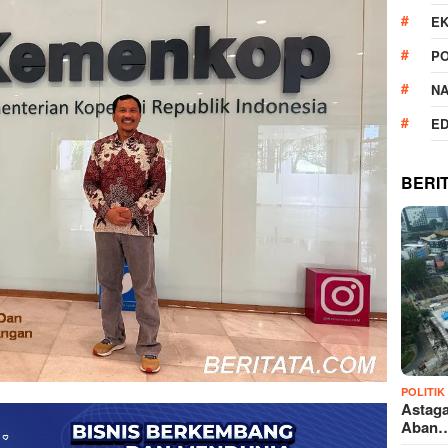
E
PO
N
ED
BERI
POLITIK
Astaga
Aban