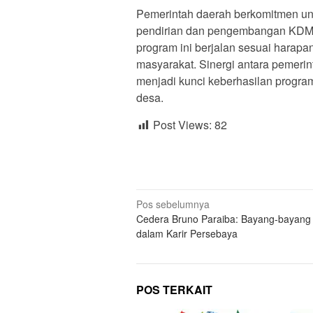
Pemerintah daerah berkomitmen un
pendirian dan pengembangan KDMP.
program ini berjalan sesuai harap
masyarakat. Sinergi antara pemerin
menjadi kunci keberhasilan prog
desa.
Post Views:
82
Navigasi
Pos sebelumnya
Cedera Bruno Paraiba: Bayang-bayang
pos
dalam Karir Persebaya
POS TERKAIT