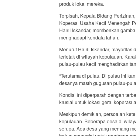
produk lokal mereka.
Terpisah, Kepala Bidang Perizina
Koperasi Usaha Kecil Menengah P
Hairil Iskandar, memberikan gambar
menghadapi kendala lahan.
Menurut Hairil Iskandar, mayorita
terletak di wilayah kepulauan. Kara
pulau-pulau kecil menghadirkan tan
“Terutama di pulau. Di pulau ini kan
desanya masih gugusan pulau-pulau
Kondisi ini diperparah dengan terba
krusial untuk lokasi gerai koperas
Meskipun demikian, persoalan keter
kepulauan. Beberapa desa di wilay
serupa. Ada desa yang memang memi
belum memadai untuk pembangunan