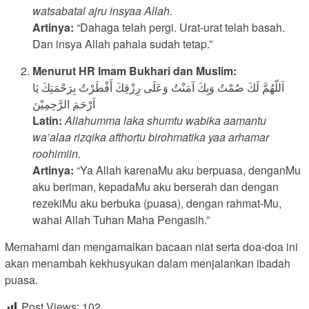
watsabatal ajru insyaa Allah.
Artinya:
“Dahaga telah pergi. Urat-urat telah basah.
Dan insya Allah pahala sudah tetap.”
Menurut HR Imam Bukhari dan Muslim:
اَللّهُمَّ لَكَ صُمْتُ وَبِكَ آمَنْتُ وَعَلَى رِزْقِكَ أَفْطَرْتُ بِرَحْمَتِكَ يَا
اَرْحَمَ الرَّحِمِيْنَ
Latin:
Allahumma laka shumtu wabika aamantu
wa’alaa rizqika afthortu birohmatika yaa arhamar
roohimiin.
Artinya:
“Ya Allah karenaMu aku berpuasa, denganMu
aku beriman, kepadaMu aku berserah dan dengan
rezekiMu aku berbuka (puasa), dengan rahmat-Mu,
wahai Allah Tuhan Maha Pengasih.”
Memahami dan mengamalkan bacaan niat serta doa-doa ini
akan menambah kekhusyukan dalam menjalankan ibadah
puasa.
Post Views:
102