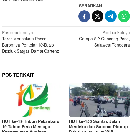
SEBARKAN
Navigasi
Pos sebelumnya
Pos berikutnya
Teror Mencekam Pasca-
Gempa 2,2 Guncang Poso,
pos
Buronnya Pentolan KKB, 28
Sulawesi Tenggara
Diciduk Satgas Damai Cartenz
POS TERKAIT
HUT ke-19 Tribun Pekanbaru,
HUT ke-155 Siantar, Jalan
19 Tahun Setia Menjaga
Merdeka dan Sutomo Ditutup
Kepercayaan Audiens
Pukul 14.00-18.00 WIB