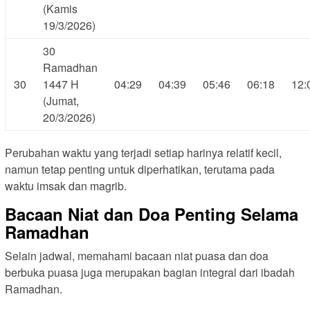
(Kamis
19/3/2026)
30
Ramadhan
30
1447 H
04:29
04:39
05:46
06:18
12:
(Jumat,
20/3/2026)
Perubahan waktu yang terjadi setiap harinya relatif kecil,
namun tetap penting untuk diperhatikan, terutama pada
waktu imsak dan magrib.
Bacaan Niat dan Doa Penting Selama
Ramadhan
Selain jadwal, memahami bacaan niat puasa dan doa
berbuka puasa juga merupakan bagian integral dari ibadah
Ramadhan.