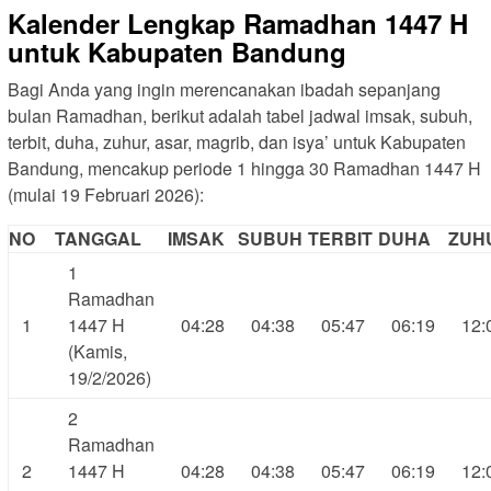
Kalender Lengkap Ramadhan 1447 H
untuk Kabupaten Bandung
Bagi Anda yang ingin merencanakan ibadah sepanjang
bulan Ramadhan, berikut adalah tabel jadwal imsak, subuh,
terbit, duha, zuhur, asar, magrib, dan isya’ untuk Kabupaten
Bandung, mencakup periode 1 hingga 30 Ramadhan 1447 H
(mulai 19 Februari 2026):
NO
TANGGAL
IMSAK
SUBUH
TERBIT
DUHA
ZUH
1
Ramadhan
1
1447 H
04:28
04:38
05:47
06:19
12:
(Kamis,
19/2/2026)
2
Ramadhan
2
1447 H
04:28
04:38
05:47
06:19
12: