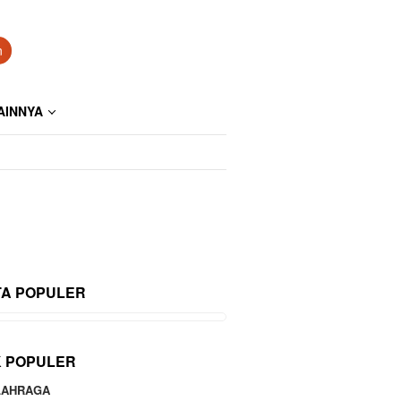
n
AINNYA
TA POPULER
K POPULER
LAHRAGA