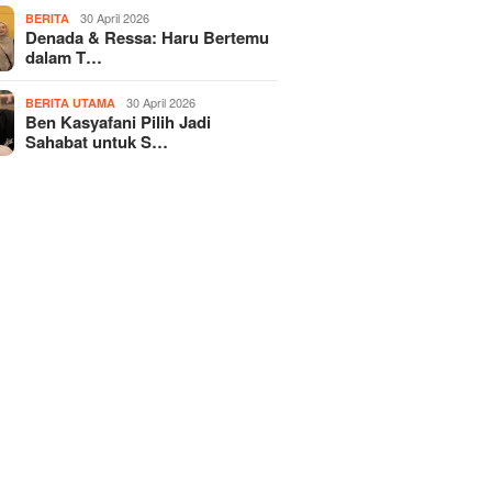
30 April 2026
BERITA
Denada & Ressa: Haru Bertemu
dalam T…
30 April 2026
BERITA UTAMA
Ben Kasyafani Pilih Jadi
Sahabat untuk S…