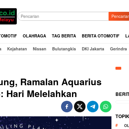
Pencaria
TOMOTIF
OLAHRAGA
TAG BERITA
BERITA OTOMOTIF
L
a
Kejahatan
Nissan
Bulutangkis
DKI Jakarta
Gerindra
ung, Ramalan Aquarius
: Hari Melelahkan
BERI
TOPI
O