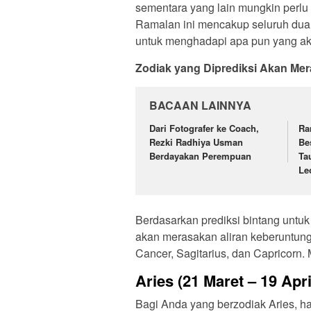
sementara yang lain mungkin perlu s
Ramalan ini mencakup seluruh dua
untuk menghadapi apa pun yang ak
Zodiak yang Diprediksi Akan Me
BACAAN LAINNYA
Dari Fotografer ke Coach,
Ra
Rezki Radhiya Usman
Be
Berdayakan Perempuan
Ta
Le
Berdasarkan prediksi bintang untuk
akan merasakan aliran keberuntunga
Cancer, Sagitarius, dan Capricorn. 
Aries (21 Maret – 19 Apri
Bagi Anda yang berzodiak Aries, ha