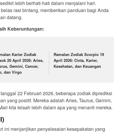
edikit lebih berhati-hati dalam menjalani hari.
 belas rasi bintang, memberikan panduan bagi Anda
an datang.
raih Keberuntungan:
malan Karier Zodiak
Ramalan Zodiak Scorpio 19
sok 20 April 2026: Aries,
April 2026: Cinta, Karier,
urus, Gemini, Cancer,
Kesehatan, dan Keuangan
o, dan Virgo
 tanggal 22 Februari 2026, beberapa zodiak diprediksi
n yang positif. Mereka adalah Aries, Taurus, Gemini,
Mari kita telaah lebih dalam apa yang menanti mereka.
l)
ri ini menjanjikan penyelesaian kesepakatan yang