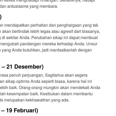
 dan antusiasme yang membara.
)
n mendapatkan perhatian dan penghargaan yang tak
 akan bertindak lebih tegas atau agresif dari biasanya,
 di sekitar Anda. Perubahan sikap ini dapat membuat
an mengubah pandangan mereka terhadap Anda. Unsur
an yang Anda butuhkan, jadi manfaatkanlah dengan
r – 21 Desember)
rasa penuh perjuangan, Sagitarius akan segera
sikap optimis Anda seperti biasa, karena hal ini
lebih baik. Orang-orang mungkin akan mendekati Anda
dalah kesempatan baik. Kesibukan dalam membantu
da melupakan kekhawatiran yang ada.
– 19 Februari)