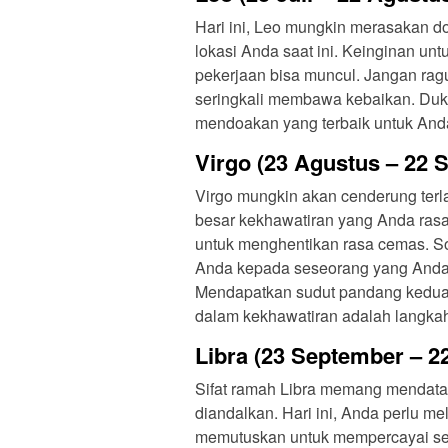
Hari ini, Leo mungkin merasakan d
lokasi Anda saat ini. Keinginan unt
pekerjaan bisa muncul. Jangan rag
seringkali membawa kebaikan. Duk
mendoakan yang terbaik untuk And
Virgo (23 Agustus – 22 
Virgo mungkin akan cenderung terlal
besar kekhawatiran yang Anda rasa
untuk menghentikan rasa cemas. So
Anda kepada seseorang yang Anda
Mendapatkan sudut pandang kedua 
dalam kekhawatiran adalah langkah
Libra (23 September – 2
Sifat ramah Libra memang mendata
diandalkan. Hari ini, Anda perlu m
memutuskan untuk mempercayai seo