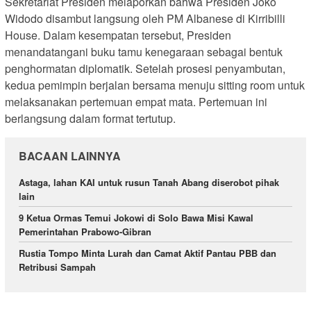
Sekretariat Presiden melaporkan bahwa Presiden Joko
Widodo disambut langsung oleh PM Albanese di Kirribilli
House. Dalam kesempatan tersebut, Presiden
menandatangani buku tamu kenegaraan sebagai bentuk
penghormatan diplomatik. Setelah prosesi penyambutan,
kedua pemimpin berjalan bersama menuju sitting room untuk
melaksanakan pertemuan empat mata. Pertemuan ini
berlangsung dalam format tertutup.
BACAAN LAINNYA
Astaga, lahan KAI untuk rusun Tanah Abang diserobot pihak
lain
9 Ketua Ormas Temui Jokowi di Solo Bawa Misi Kawal
Pemerintahan Prabowo-Gibran
Rustia Tompo Minta Lurah dan Camat Aktif Pantau PBB dan
Retribusi Sampah